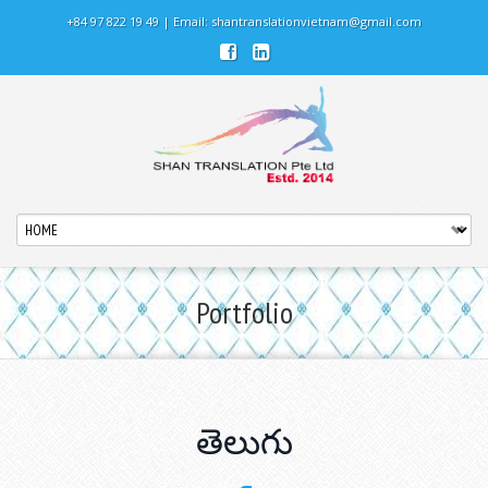
+84 97 822 19 49 | Email:
shantranslationvietnam@gmail.com
Portfolio
తెలుగు