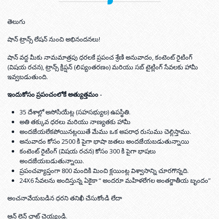
తెలుగు
షాన్ ట్రాన్స్ లేషన్ నుంచి అభినందనలు!
షాన్ వద్ద మీకు నామమాత్రపు ధరలకే ప్రపంచ శ్రేణి అనువాదం, కంటెంట్ రైటింగ్
(విషయ రచన), ట్రాన్స్ క్రిప్షన్ (లిప్యంతరణం) మరియు సబ్ టైట్లింగ్ సేవలకు హామీ
ఇవ్వబడుతుంది.
ఇందుకోసం ప్రపంచంలోకే అత్యుత్తమం -
35 దేశాల్లో అసోసియేట్ల (సహసభ్యుల) ఉపస్థితి.
అతి తక్కువ ధరలు మరియు నాణ్యతకు హామీ
అందజేయలేకపోయినట్లయితే మేము ఒక అపరాధ రుసుము చెల్లిస్తాము.
అనువాదం కోసం 2500 కి పైగా భాషా జతలు అందజేయబడుతున్నాయి
కంటెంట్ రైటింగ్ (విషయ రచన) కోసం 300 కి పైగా భాషలు
అందజేయబడుతున్నాయి.
ప్రపంచవ్యాప్తంగా 800 మందికి మించి క్లయింట్ల విశ్వాసాన్ని చూరగొన్నది.
24X6 సేవలను అందిస్తున్న ఏకైకా “ అందరూ మహిళలేగల అంతర్జాతీయ బృందం”
అంచనావేయబడిన ధరని తనిఖీ చేసుకోండి లేదా
ఆన్ లైన్ ఛాట్ చెయ్యండి.