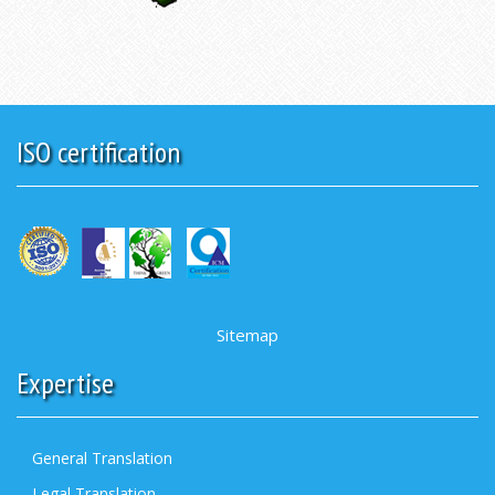
ISO certification
Sitemap
Expertise
General Translation
Legal Translation